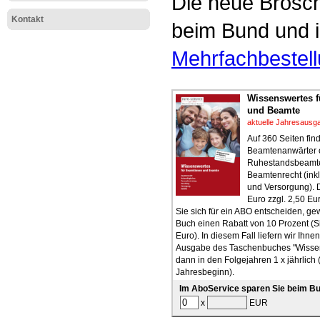
Die neue Brosch
Kontakt
beim Bund und i
Mehrfachbestel
Wissenswertes 
und Beamte
aktuelle Jahresausg
Auf 360 Seiten fi
Beamtenanwärter 
Ruhestandsbeamte
Beamtenrecht (inkl
und Versorgung). 
Euro zzgl. 2,50 E
Sie sich für ein ABO entscheiden, g
Buch einen Rabatt von 10 Prozent (S
Euro). In diesem Fall liefern wir Ihnen
Ausgabe des Taschenbuches "Wissen
dann in den Folgejahren 1 x jährlich 
Jahresbeginn).
Im AboService sparen Sie beim Bu
x
EUR