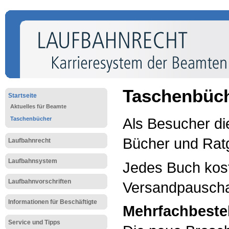
Taschenbüche
Startseite
Aktuelles für Beamte
Als Besucher di
Taschenbücher
Bücher und Ratg
Laufbahnrecht
Laufbahnsystem
Jedes Buch kost
Laufbahnvorschriften
Versandpauscha
Informationen für Beschäftigte
Mehrfachbeste
Service und Tipps